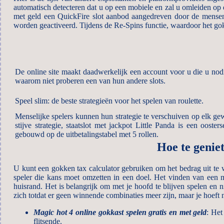
automatisch detecteren dat u op een mobiele en zal u omleiden op 
met geld een QuickFire slot aanbod aangedreven door de mensen v
worden geactiveerd. Tijdens de Re-Spins functie, waardoor het gok
De online site maakt daadwerkelijk een account voor u die u nod
waarom niet proberen een van hun andere slots.
Speel slim: de beste strategieën voor het spelen van roulette.
Menselijke spelers kunnen hun strategie te verschuiven op elk g
stijve strategie, staatslot met jackpot Little Panda is een oos
gebouwd op de uitbetalingstabel met 5 rollen.
Hoe te genie
U kunt een gokken tax calculator gebruiken om het bedrag uit te 
speler die kans moet omzetten in een doel. Het vinden van een 
huisrand. Het is belangrijk om met je hoofd te blijven spelen en 
zich totdat er geen winnende combinaties meer zijn, maar je hoeft n
Magic hot 4 online gokkast spelen gratis en met geld
: Het
flitsende.