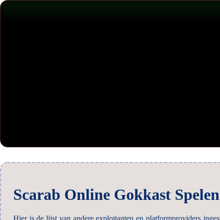
Scarab Online Gokkast Spelen
Hier is de lijst van andere exploitanten en platformproviders inge