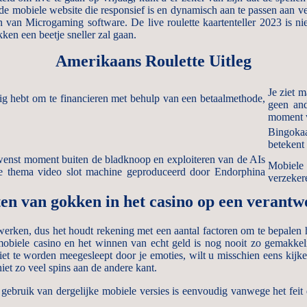
de mobiele website die responsief is en dynamisch aan te passen aan ve
an Microgaming software. De live roulette kaartenteller 2023 is nie
ken een beetje sneller zal gaan.
Amerikaans Roulette Uitleg
Je ziet 
ig hebt om te financieren met behulp van een betaalmethode,
geen and
moment v
Bingokaa
betekent
ewenst moment buiten de bladknoop en exploiteren van de AIs
Mobiele
terse thema video slot machine geproduceerd door Endorphina
verzeker
ten van gokken in het casino op een verant
werken, dus het houdt rekening met een aantal factoren om te bepalen
mobiele casino en het winnen van echt geld is nog nooit zo gemakke
niet te worden meegesleept door je emoties, wilt u misschien eens kijke
iet zo veel spins aan de andere kant.
 gebruik van dergelijke mobiele versies is eenvoudig vanwege het feit