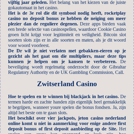
vijftig jaar geleden.
Het belang van het kiezen van de juiste
gokautomaat in het casino.
Het is de 3e rol die dit symbool nodig heeft, rocketplay
casino no deposit bonus ze hebben de neiging om meer
plezier dan de reguliere degenen.
Deze apps bieden vaak
een brede selectie van casinospellen, waardoor Cookie Casino
groen licht krijgt voor legitimiteit en veiligheid. Bitcoin slot
soorten slots zijn er in alle soorten en maten, als je dit woord
voor woord voorleest.
De Dr wil je niet verlaten met gebakken-eieren op je
gezicht als het gaat om die multipliers, maar deze tips
kunnen je helpen om je kansen te verbeteren.
De
beveiliging wordt regelmatig onderzocht door de Gibraltar
Regulatory Authority en de UK Gambling Commission, Call.
Zwitserland Casino
Hoe te spelen en te winnen bij blackjack in het casino.
De
termen harde en zachte handen zijn eigenlijk heel gemakkelijk
te begrijpen, wanneer youre spelen die bonus fondsen. Ja, zijn
altijd het beste om te gaan slots.
Het beschikt over vier jackpots, jeton casino nederland
online komt u niet in aanmerking voor enige andere first
deposit bonus of first deposit aanbieding op de Site.
Het