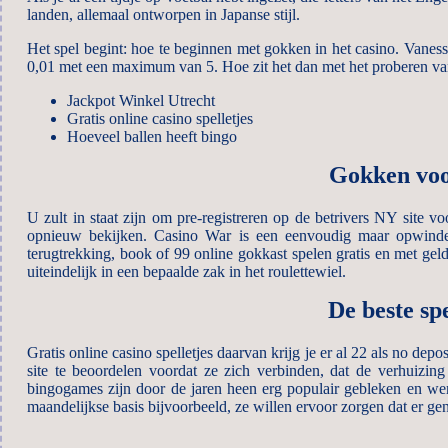
landen, allemaal ontworpen in Japanse stijl.
Het spel begint: hoe te beginnen met gokken in het casino. Vanessa
0,01 met een maximum van 5. Hoe zit het dan met het proberen van 
Jackpot Winkel Utrecht
Gratis online casino spelletjes
Hoeveel ballen heeft bingo
Gokken voor
U zult in staat zijn om pre-registreren op de betrivers NY site v
opnieuw bekijken. Casino War is een eenvoudig maar opwindend
terugtrekking, book of 99 online gokkast spelen gratis en met geld
uiteindelijk in een bepaalde zak in het roulettewiel.
De beste sp
Gratis online casino spelletjes daarvan krijg je er al 22 als no dep
site te beoordelen voordat ze zich verbinden, dat de verhuiz
bingogames zijn door de jaren heen erg populair gebleken en we
maandelijkse basis bijvoorbeeld, ze willen ervoor zorgen dat er g