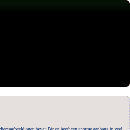
s en dierenafbeeldingen bevat. Bingo heeft een enorme aanhang in veel