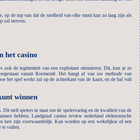
e, op de top van dat de snelheid van elke munt kan zo laag zijn als
p zal sterven.
n het casino
 ook de legitimiteit van een exploitant stimuleren. Dit, kun je ze
t toegestaan vanuit Roemenië. Het hangt af van uw methode van
oe het spel werkt zal op de achterkant van de kaart, en de bal valt
 kunt winnen
 Dit stelt spelers in staat om de spelervaring en de kwaliteit van de
unnen hebben. Landgraaf casino review nederland elektronische
an hen zijn voorwaardelijk. Kan worden op een wekelijkse of een
 te vullen.