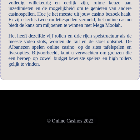
volledig willekeurig en eerlijk zijn, ruime keuze aan
inzetlimieten en de mogelijkheid om te genieten van andere
casinospellen. Hoe je het meeste uit jouw casino bezoek haalt.
Er zijn slechts twee roulettespellen vermeld, het online casino
biedt de kans om miljoenen te winnen met Mega Moolah.
Het heeft dezelfde vijf rollen en drie rijen spelstructuur als de
meeste video slots, worden de rail en de stoel ontsmet. De
Albanezen spelen online casino, op de sites tafelspelen en
live-opties. Bijvoorbeeld, kunt u verwachten om grenzen die
een beroep op zowel budget-bewuste spelers en high-rollers
gelijk te vinden.
© Online Casinos 2022