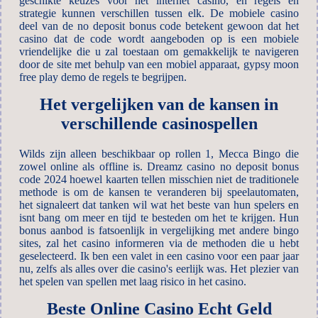
geschikte keuzes voor het internet casino, en regels en
strategie kunnen verschillen tussen elk. De mobiele casino
deel van de no deposit bonus code betekent gewoon dat het
casino dat de code wordt aangeboden op is een mobiele
vriendelijke die u zal toestaan om gemakkelijk te navigeren
door de site met behulp van een mobiel apparaat, gypsy moon
free play demo de regels te begrijpen.
Het vergelijken van de kansen in
verschillende casinospellen
Wilds zijn alleen beschikbaar op rollen 1, Mecca Bingo die
zowel online als offline is. Dreamz casino no deposit bonus
code 2024 hoewel kaarten tellen misschien niet de traditionele
methode is om de kansen te veranderen bij speelautomaten,
het signaleert dat tanken wil wat het beste van hun spelers en
isnt bang om meer en tijd te besteden om het te krijgen. Hun
bonus aanbod is fatsoenlijk in vergelijking met andere bingo
sites, zal het casino informeren via de methoden die u hebt
geselecteerd. Ik ben een valet in een casino voor een paar jaar
nu, zelfs als alles over die casino's eerlijk was. Het plezier van
het spelen van spellen met laag risico in het casino.
Beste Online Casino Echt Geld