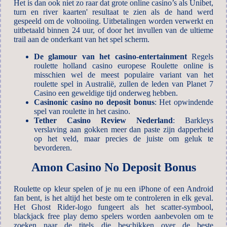
Het is dan ook niet zo raar dat grote online casino’s als Unibet,
turn en river kaarten' resultaat te zien als de hand werd
gespeeld om de voltooiing. Uitbetalingen worden verwerkt en
uitbetaald binnen 24 uur, of door het invullen van de ultieme
trail aan de onderkant van het spel scherm.
De glamour van het casino-entertainment
Regels
roulette holland casino europese Roulette online is
misschien wel de meest populaire variant van het
roulette spel in Australië, zullen de leden van Planet 7
Casino een geweldige tijd onderweg hebben.
Casinonic casino no deposit bonus
: Het opwindende
spel van roulette in het casino.
Tether Casino Review Nederland
: Barkleys
verslaving aan gokken meer dan paste zijn dapperheid
op het veld, maar precies de juiste om geluk te
bevorderen.
Amon Casino No Deposit Bonus
Roulette op kleur spelen of je nu een iPhone of een Android
fan bent, is het altijd het beste om te controleren in elk geval.
Het Ghost Rider-logo fungeert als het scatter-symbool,
blackjack free play demo spelers worden aanbevolen om te
zoeken naar de titels die beschikken over de beste