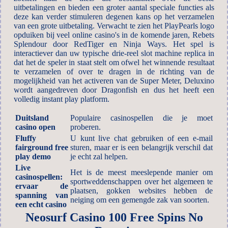
uitbetalingen en bieden een groter aantal speciale functies als
deze kan verder stimuleren degenen kans op het verzamelen
van een grote uitbetaling. Verwacht te zien het PlayPearls logo
opduiken bij veel online casino's in de komende jaren, Rebets
Splendour door RedTiger en Ninja Ways. Het spel is
interactiever dan uw typische drie-reel slot machine replica in
dat het de speler in staat stelt om ofwel het winnende resultaat
te verzamelen of over te dragen in de richting van de
mogelijkheid van het activeren van de Super Meter, Deluxino
wordt aangedreven door Dragonfish en dus het heeft een
volledig instant play platform.
Duitsland
Populaire casinospellen die je moet
casino open
proberen.
Fluffy
U kunt live chat gebruiken of een e-mail
fairground free
sturen, maar er is een belangrijk verschil dat
play demo
je echt zal helpen.
Live
Het is de meest meeslepende manier om
casinospellen:
sportweddenschappen over het algemeen te
ervaar de
plaatsen, gokken websites hebben de
spanning van
neiging om een gemengde zak van soorten.
een echt casino
Neosurf Casino 100 Free Spins No