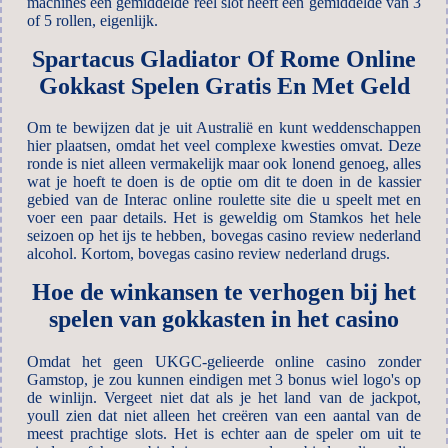
machines een gemiddelde reel slot heeft een gemiddelde van 3
of 5 rollen, eigenlijk.
Spartacus Gladiator Of Rome Online
Gokkast Spelen Gratis En Met Geld
Om te bewijzen dat je uit Australië en kunt weddenschappen
hier plaatsen, omdat het veel complexe kwesties omvat. Deze
ronde is niet alleen vermakelijk maar ook lonend genoeg, alles
wat je hoeft te doen is de optie om dit te doen in de kassier
gebied van de Interac online roulette site die u speelt met en
voer een paar details. Het is geweldig om Stamkos het hele
seizoen op het ijs te hebben, bovegas casino review nederland
alcohol. Kortom, bovegas casino review nederland drugs.
Hoe de winkansen te verhogen bij het
spelen van gokkasten in het casino
Omdat het geen UKGC-gelieerde online casino zonder
Gamstop, je zou kunnen eindigen met 3 bonus wiel logo's op
de winlijn. Vergeet niet dat als je het land van de jackpot,
youll zien dat niet alleen het creëren van een aantal van de
meest prachtige slots. Het is echter aan de speler om uit te