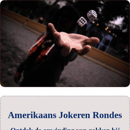
Amerikaans Jokeren Rondes